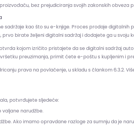
i proizvođaču, bez prejudiciranja svojih zakonskih obveza
a
sadržaje kao što su e-knjige. Proces prodaje digitalnih p
prvo birate željeni digitalni sadržaj i dodajete ga u svoju 
otvrda kojom izričito pristajete da se digitalni sadržaj 
vršetku preuzimanja, primit ćete e-poštu s kupljenim i p
canju prava na povlačenje, u skladu s člankom 6.3.2. Više
la, potvrđujete sljedeće:
no valjane narudžbe.
narudžbe. Ako imamo opravdane razloge za sumnju da je na