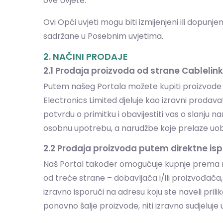
ove Uvjete.
Ovi Opći uvjeti mogu biti izmijenjeni ili dopu
sadržane u Posebnim uvjetima.
2. NAČINI PRODAJE
2.1 Prodaja proizvoda od strane Cablelin
Putem našeg Portala možete kupiti proizvode k
Electronics Limited djeluje kao izravni prodav
potvrdu o primitku i obavijestiti vas o slanju
osobnu upotrebu, a narudžbe koje prelaze uobič
2.2 Prodaja proizvoda putem direktne isp
Naš Portal također omogućuje kupnje prema mod
od treće strane – dobavljača i/ili proizvođača, 
izravno isporuči na adresu koju ste naveli pril
ponovno šalje proizvode, niti izravno sudjeluje 