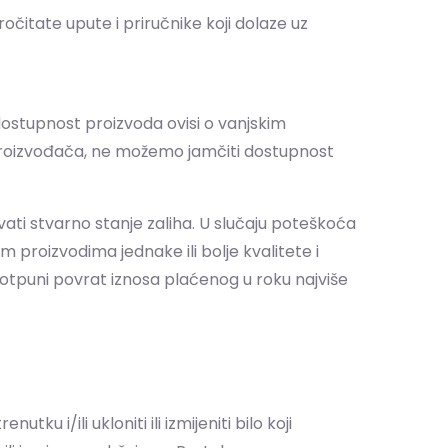
čitate upute i priručnike koji dolaze uz
dostupnost proizvoda ovisi o vanjskim
i proizvođača, ne možemo jamčiti dostupnost
vati stvarno stanje zaliha. U slučaju poteškoća
 proizvodima jednake ili bolje kvalitete i
potpuni povrat iznosa plaćenog u roku najviše
u i/ili ukloniti ili izmijeniti bilo koji