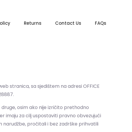
olicy
Returns
Contact Us
FAQs
 web stranica, sa sjedištem na adresi OFFICE
28887.
e druge, osim ako nije izričito prethodno
er imaju za cilj uspostaviti pravno obvezujući
 narudžbe, pročitali i bez zadrške prihvatili