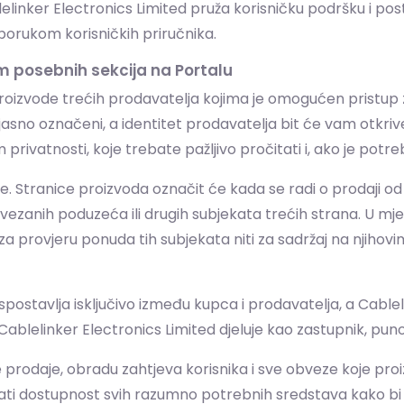
lelinker Electronics Limited pruža korisničku podršku i po
sporukom korisničkih priručnika.
m posebnih sekcija na Portalu
roizvode trećih prodavatelja kojima je omogućen pristu
 će jasno označeni, a identitet prodavatelja bit će vam otkr
privatnosti, koje trebate pažljivo pročitati i, ako je potreb
 Stranice proizvoda označit će kada se radi o prodaji od
ezanih poduzeća ili drugih subjekata trećih strana. U mj
a provjeru ponuda tih subjekata niti za sadržaj na njihov
ostavlja isključivo između kupca i prodavatelja, a Cablel
Cablelinker Electronics Limited djeluje kao zastupnik, pu
je prodaje, obradu zahtjeva korisnika i sve obveze koje pro
rati dostupnost svih razumno potrebnih sredstava kako bi 