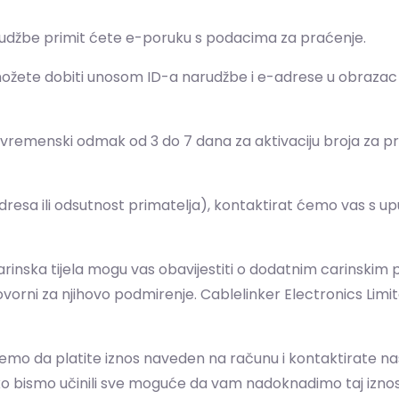
arudžbe primit ćete e-poruku s podacima za praćenje.
žete dobiti unosom ID-a narudžbe i e-adrese u obrazac "P
vremenski odmak od 3 do 7 dana za aktivaciju broja za pr
dresa ili odsutnost primatelja), kontaktirat ćemo vas s 
arinska tijela mogu vas obavijestiti o dodatnim carinskim
govorni za njihovo podmirenje. Cablelinker Electronics Li
jemo da platite iznos naveden na računu i kontaktirate na
ko bismo učinili sve moguće da vam nadoknadimo taj iznos