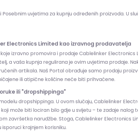
njeni Posebnim uvjetima za kupnju određenih proizvoda. U s
ker Electronics Limited kao izravnog prodavatelja
oje izravno promovira i prodaje Cablelinker Electronics L
atelj, a vaša kupnja regulirana je ovim uvjetima prodaje. 
 naručenih artikala. Naš Portal obrađuje samo prodaju pro
ajene ili atipične količine neće biti prihvaćene.
oruke ili "dropshippinga"
elu dropshippinga. U ovom slučaju, Cablelinker Electroni
koji može biti lociran bilo gdje u svijetu – te zadaje nalo
ikom završetka narudžbe. Stoga, Cablelinker Electronics Limi
u isporuci krajnjem korisniku.