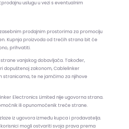
stprodajnu uslugu u vezi s eventualnim
p zasebnim prodajnim prostorima za promociju
iven. Kupnja proizvoda od trećih strana bit će
no, prihvatiti.
 strane vanjskog dobavljača. Također,
eri dopuštenoj zakonom, Cablelinker
im stranicama, te ne jamčimo za njihove
inker Electronics Limited nije ugovorna strana.
nomoćnik ili opunomoćenik treće strane.
izlaze iz ugovora između kupca i prodavatelja.
korisnici mogli ostvariti svoja prava prema