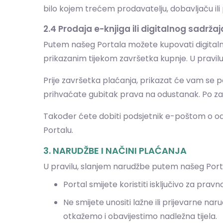
bilo kojem trećem prodavatelju, dobavljaču il
2.4 Prodaja e-knjiga ili digitalnog sadržaj
Putem našeg Portala možete kupovati digitalne 
prikazanim tijekom završetka kupnje. U pravilu, 
Prije završetka plaćanja, prikazat će vam se p
prihvaćate gubitak prava na odustanak. Po za
Također ćete dobiti podsjetnik e-poštom o odri
Portalu.
3. NARUDŽBE I NAČINI PLAĆANJA
U pravilu, slanjem narudžbe putem našeg Porta
Portal smijete koristiti isključivo za prav
Ne smijete unositi lažne ili prijevarne 
otkažemo i obavijestimo nadležna tijela.