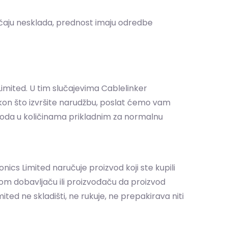
lučaju nesklada, prednost imaju odredbe
imited. U tim slučajevima Cablelinker
Nakon što izvršite narudžbu, poslat ćemo vam
izvoda u količinama prikladnim za normalnu
cs Limited naručuje proizvod koji ste kupili
g tom dobavljaču ili proizvođaču da proizvod
ted ne skladišti, ne rukuje, ne prepakirava niti