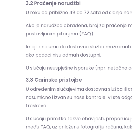
3.2 Praćenje narudžbi
U roku od približno 48 do 72 sata od slanja n
Ako je narudžba obrađena, broj za praćenje mo
postavljanim pitanjima (FAQ).
Imajte na umu da dostavna služba može imati 
ako podaci nisu odmah dostupni.
U slučaju neuspješne isporuke (npr. netočna a
3.3 Carinske pristojbe
U određenim slučajevima dostavna služba ili c
nasumično i izvan su naše kontrole. Vi ste od
troškove.
U slučaju primitka takve obavijesti, preporuču
među FAQ, uz priloženu fotografiju računa, ka