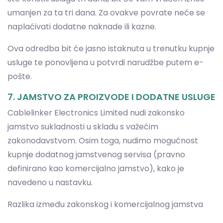
usluge te ponovljena u potvrdi narudžbe putem e-
pošte.
7. JAMSTVO ZA PROIZVODE I DODATNE USLUGE
Cablelinker Electronics Limited nudi zakonsko
jamstvo sukladnosti u skladu s važećim
zakonodavstvom. Osim toga, nudimo mogućnost
kupnje dodatnog jamstvenog servisa (pravno
definirano kao komercijalno jamstvo), kako je
navedeno u nastavku.
Razlika između zakonskog i komercijalnog jamstva
Općenito, komercijalna jamstva pokrivaju
neispravnosti koje se ne mogu otkriti u trenutku
isporuke, a koje nastaju uporabom proizvoda, dok
zakonsko jamstvo sukladnosti pokriva nedostatke