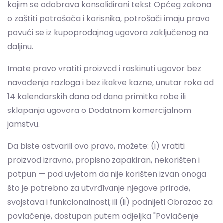
Imate pravo vratiti proizvod i raskinuti ugovor bez
navođenja razloga i bez ikakve kazne, unutar roka od
14 kalendarskih dana od dana primitka robe ili
sklapanja ugovora o Dodatnom komercijalnom
jamstvu.
Da biste ostvarili ovo pravo, možete: (i) vratiti
proizvod izravno, propisno zapakiran, nekorišten i
potpun — pod uvjetom da nije korišten izvan onoga
što je potrebno za utvrđivanje njegove prirode,
svojstava i funkcionalnosti; ili (ii) podnijeti Obrazac za
povlačenje, dostupan putem odjeljka "Povlačenje
moje kupnje" u FAQ-u bilo koje Cablelinker
Electronics Limited web stranice, koji je uvijek
dostupan na Portalu.