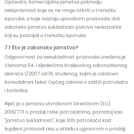
koji su postojali u trenutku isporuke.
7.1 Što je zakonsko jamstvo?
Odgovornost za nesukladnost proizvoda uređena je
člancima 114. i sljedećima Kraljevskog zakonodavnog
dekreta 1/2007 od 16. studenog, kojim je odobren
konsolidirani tekst Općeg zakona o zaštiti potrošača
i korisnika.
Riječ je o jamstvu utvrđenom Direktivom (EU)
2019/771 o prodaji robe potrošačima, poznatoj kao
"jamstvo sukladnosti", koje štiti potrošača kad
kupljeni proizvodi nisu u skladu s ugovorom o prodaji
(npr. proizvodi od početka ne funkcioniraju ispravno,
ne odgovaraju opisu prodavatelja, nisu prikladni za
uobičajenu uporabu ili se ne mogu koristiti sukladno
opisu prodavatelja).