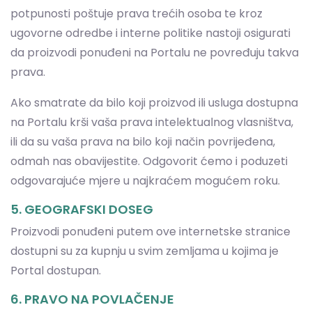
Ako smatrate da bilo koji proizvod ili usluga dostupna
na Portalu krši vaša prava intelektualnog vlasništva,
ili da su vaša prava na bilo koji način povrijeđena,
odmah nas obavijestite. Odgovorit ćemo i poduzeti
odgovarajuće mjere u najkraćem mogućem roku.
5. GEOGRAFSKI DOSEG
Proizvodi ponuđeni putem ove internetske stranice
dostupni su za kupnju u svim zemljama u kojima je
Portal dostupan.
6. PRAVO NA POVLAČENJE
6.1 Obrada narudžbi i zahtjevi za
otkazivanje/modifikaciju
Zbog visoke učinkovitosti naših logističkih sustava,
narudžbe se u pravilu obrađuju odmah nakon kupnje.