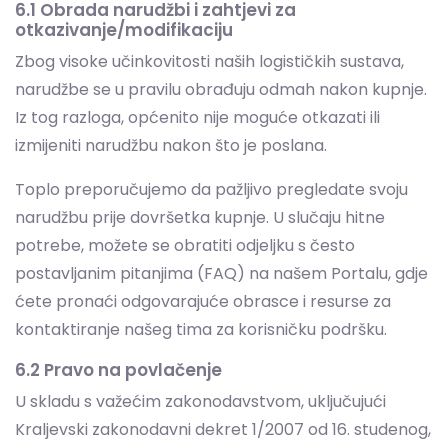
Iz tog razloga, općenito nije moguće otkazati ili
izmijeniti narudžbu nakon što je poslana.
Toplo preporučujemo da pažljivo pregledate svoju
narudžbu prije dovršetka kupnje. U slučaju hitne
potrebe, možete se obratiti odjeljku s često
postavljanim pitanjima (FAQ) na našem Portalu, gdje
ćete pronaći odgovarajuće obrasce i resurse za
kontaktiranje našeg tima za korisničku podršku.
6.2 Pravo na povlačenje
U skladu s važećim zakonodavstvom, uključujući
Kraljevski zakonodavni dekret 1/2007 od 16. studenog,
kojim se odobrava konsolidirani tekst Općeg zakona
o zaštiti potrošača i korisnika, potrošači imaju pravo
povući se iz kupoprodajnog ugovora zaključenog na
daljinu.