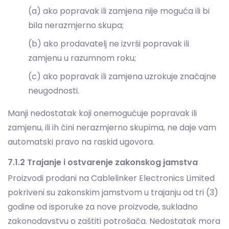
zamjenu u razumnom roku;
(c) ako popravak ili zamjena uzrokuje značajne
neugodnosti.
Manji nedostatak koji onemogućuje popravak ili
zamjenu, ili ih čini nerazmjerno skupima, ne daje vam
automatski pravo na raskid ugovora.
7.1.2 Trajanje i ostvarenje zakonskog jamstva
Proizvodi prodani na Cablelinker Electronics Limited
pokriveni su zakonskim jamstvom u trajanju od tri (3)
godine od isporuke za nove proizvode, sukladno
zakonodavstvu o zaštiti potrošača. Nedostatak mora
biti prijavljen prodavatelju unutar dva mjeseca od
dana kad je otkriven.
U prvih dvije (2) godine od isporuke pretpostavlja se