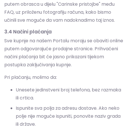
Sve kupnje na našem Portalu moraju se obaviti online
putem odgovarajuće prodajne stranice. Prihvaćeni
načini plaćanja bit će jasno prikazani tijekom
postupka zaključivanja kupnje.
Pri plaćanju, molimo da:
Unesete jedinstveni broj telefona, bez razmaka
ili crtica.
Ispunite sva polja za adresu dostave. Ako neko
polje nije moguće ispuniti, ponovite naziv grada
ili države.
Provjerite je li odabrani način plaćanja dostupan
za online transakcije, je li valuta prihvaćena,
imate li dovoljno sredstava i jeste li ispravno
unijeli CSV kod (na poleđini kartice).