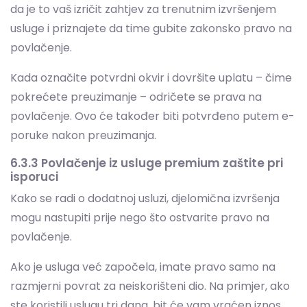
Kada označite potvrdni okvir i dovršite uplatu – čime
pokrećete preuzimanje – odričete se prava na
povlačenje. Ovo će također biti potvrđeno putem e-
poruke nakon preuzimanja.
6.3.3 Povlačenje iz usluge premium zaštite pri
isporuci
Kako se radi o dodatnoj usluzi, djelomična izvršenja
mogu nastupiti prije nego što ostvarite pravo na
povlačenje.
Ako je usluga već započela, imate pravo samo na
razmjerni povrat za neiskorišteni dio. Na primjer, ako
ste koristili uslugu tri dana, bit će vam vraćen iznos
umanjen za ta tri dana. Za ovakve povrate neće se
naplaćivati dodatne naknade ili kazne.
Ova odredba bit će jasno istaknuta u trenutku kupnje