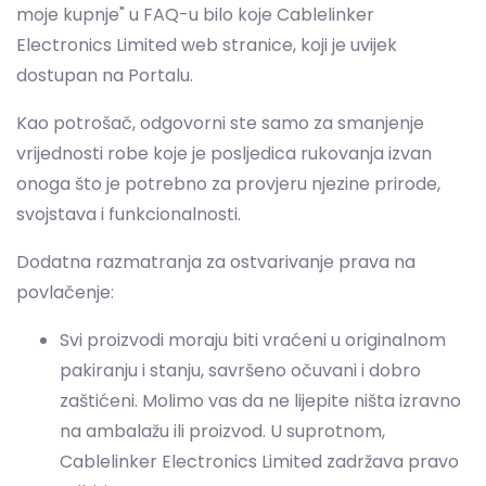
Kao potrošač, odgovorni ste samo za smanjenje
vrijednosti robe koje je posljedica rukovanja izvan
onoga što je potrebno za provjeru njezine prirode,
svojstava i funkcionalnosti.
Dodatna razmatranja za ostvarivanje prava na
povlačenje:
Svi proizvodi moraju biti vraćeni u originalnom
pakiranju i stanju, savršeno očuvani i dobro
zaštićeni. Molimo vas da ne lijepite ništa izravno
na ambalažu ili proizvod. U suprotnom,
Cablelinker Electronics Limited zadržava pravo
odbiti povrat.
Proizvodi se moraju poslati bez nepotrebnog
odgađanja, uključujući obrazac za povlačenje, a
najkasnije 14 kalendarskih dana od dana kad ste