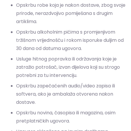
tržišnom vrijednošću i rokom isporuke duljim od
30 dana od datuma ugovora.
Usluge hitnog popravka ili održavanja koje je
zatražio potrošač, izvan dijelova koji su strogo
potrebni za tu intervenciju.
Opskrbu zapečaćenih audio/video zapisa ili
softvera, ako je ambalaža otvorena nakon
dostave.
Opskrbu novina, časopisa ili magazina, osim
pretplatničkih ugovora.
Ugovore sklopljene na javnim dražbama.
Usluge smještaja, prijevoza robe, najma
automobila, ugostiteljske ili rekreacijske usluge
ako ugovorom postoji točan datum ili razdoblje.