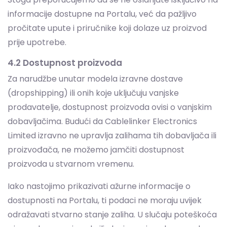
4.2 Dostupnost proizvoda
Za narudžbe unutar modela izravne dostave
(dropshipping) ili onih koje uključuju vanjske
prodavatelje, dostupnost proizvoda ovisi o vanjskim
dobavljačima. Budući da Cablelinker Electronics
Limited izravno ne upravlja zalihama tih dobavljača ili
proizvođača, ne možemo jamčiti dostupnost
proizvoda u stvarnom vremenu.
Iako nastojimo prikazivati ažurne informacije o
dostupnosti na Portalu, ti podaci ne moraju uvijek
odražavati stvarno stanje zaliha. U slučaju poteškoća
s isporukom proizvoda ili ako je proizvod rasprodan,
zadržavamo pravo ponuditi informacije o zamjenskim
proizvodima jednake ili bolje kvalitete i vrijednosti,
koje možete izabrati umjesto naručenih. Ako ne