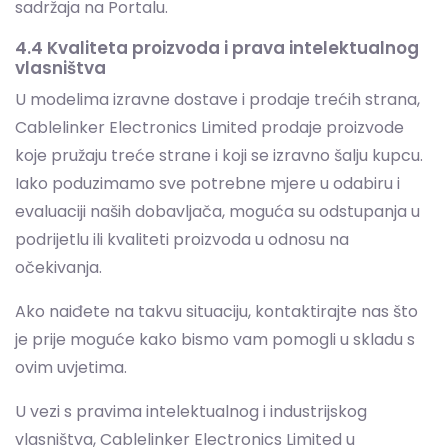
Cablelinker Electronics Limited prodaje proizvode
koje pružaju treće strane i koji se izravno šalju kupcu.
Iako poduzimamo sve potrebne mjere u odabiru i
evaluaciji naših dobavljača, moguća su odstupanja u
podrijetlu ili kvaliteti proizvoda u odnosu na
očekivanja.
Ako naiđete na takvu situaciju, kontaktirajte nas što
je prije moguće kako bismo vam pomogli u skladu s
ovim uvjetima.
U vezi s pravima intelektualnog i industrijskog
vlasništva, Cablelinker Electronics Limited u
potpunosti poštuje prava trećih osoba te kroz
ugovorne odredbe i interne politike nastoji osigurati
da proizvodi ponuđeni na Portalu ne povređuju takva
prava.