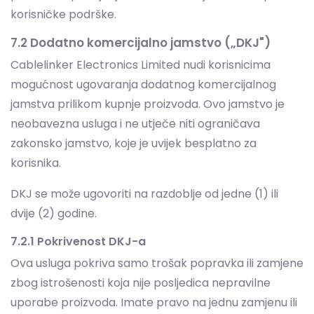
mogućnost ugovaranja dodatnog komercijalnog
jamstva prilikom kupnje proizvoda. Ovo jamstvo je
neobavezna usluga i ne utječe niti ograničava
zakonsko jamstvo, koje je uvijek besplatno za
korisnika.
DKJ se može ugovoriti na razdoblje od jedne (1) ili
dvije (2) godine.
7.2.1 Pokrivenost DKJ-a
Ova usluga pokriva samo trošak popravka ili zamjene
zbog istrošenosti koja nije posljedica nepravilne
uporabe proizvoda. Imate pravo na jednu zamjenu ili
popravak svakih dvanaest (12) mjeseci, osim ako
zamjena nije isporučena ili je oštećena.
Zahtjev podrazumijeva iskreno odgovaranje na
pitanja i dostavu svih dostupnih informacija i dokaza