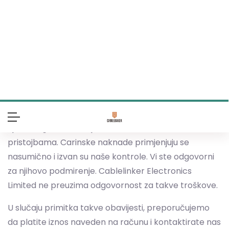
odsutnost primatelja), kontaktirat ćemo vas s
uputama za preuzimanje narudžbe.
3.3 Carinske pristojbe
U određenim slučajevima dostavna služba ili carinska
tijela mogu vas obavijestiti o dodatnim carinskim
pristojbama. Carinske naknade primjenjuju se
nasumično i izvan su naše kontrole. Vi ste odgovorni
za njihovo podmirenje. Cablelinker Electronics
Limited ne preuzima odgovornost za takve troškove.
U slučaju primitka takve obavijesti, preporučujemo
da platite iznos naveden na računu i kontaktirate nas
putem obrasca u dijelu "Carinske pristojbe" među
FAQ, uz priloženu fotografiju računa, kako bismo
učinili sve moguće da vam nadoknadimo taj iznos.
3.4 Načini plaćanja