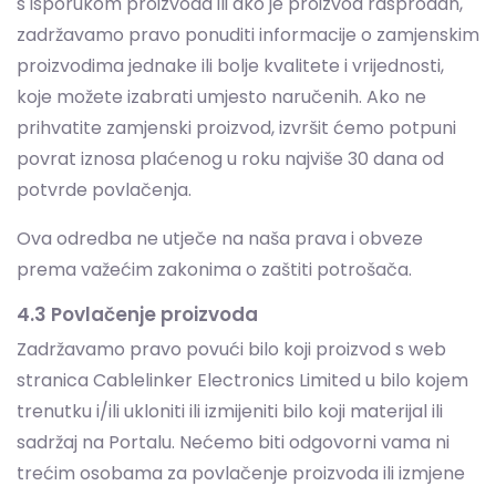
prihvatite zamjenski proizvod, izvršit ćemo potpuni
povrat iznosa plaćenog u roku najviše 30 dana od
potvrde povlačenja.
Ova odredba ne utječe na naša prava i obveze
prema važećim zakonima o zaštiti potrošača.
4.3 Povlačenje proizvoda
Zadržavamo pravo povući bilo koji proizvod s web
stranica Cablelinker Electronics Limited u bilo kojem
trenutku i/ili ukloniti ili izmijeniti bilo koji materijal ili
sadržaj na Portalu. Nećemo biti odgovorni vama ni
trećim osobama za povlačenje proizvoda ili izmjene
sadržaja na Portalu.
4.4 Kvaliteta proizvoda i prava intelektualnog
vlasništva
U modelima izravne dostave i prodaje trećih strana,