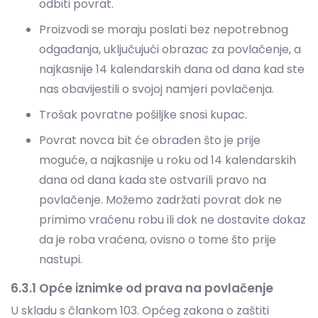
nas obavijestili o svojoj namjeri povlačenja.
Trošak povratne pošiljke snosi kupac.
Povrat novca bit će obrađen što je prije
moguće, a najkasnije u roku od 14 kalendarskih
dana od dana kada ste ostvarili pravo na
povlačenje. Možemo zadržati povrat dok ne
primimo vraćenu robu ili dok ne dostavite dokaz
da je roba vraćena, ovisno o tome što prije
nastupi.
6.3.1 Opće iznimke od prava na povlačenje
U skladu s člankom 103. Općeg zakona o zaštiti
potrošača i korisnika, pravo na povlačenje ne odnosi
se na ugovore koji se odnose na:
Pružanje usluga koje su u potpunosti izvršene, uz