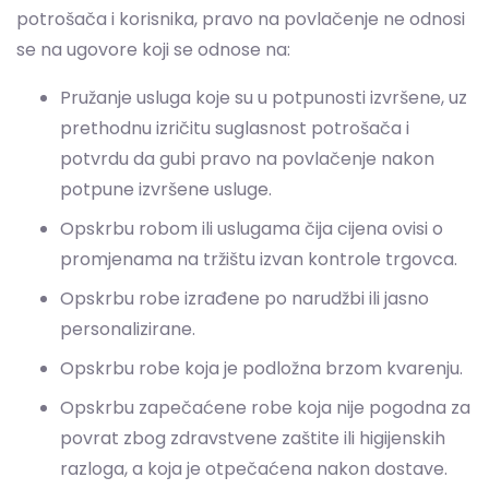
prethodnu izričitu suglasnost potrošača i
potvrdu da gubi pravo na povlačenje nakon
potpune izvršene usluge.
Opskrbu robom ili uslugama čija cijena ovisi o
promjenama na tržištu izvan kontrole trgovca.
Opskrbu robe izrađene po narudžbi ili jasno
personalizirane.
Opskrbu robe koja je podložna brzom kvarenju.
Opskrbu zapečaćene robe koja nije pogodna za
povrat zbog zdravstvene zaštite ili higijenskih
razloga, a koja je otpečaćena nakon dostave.
Opskrbu robe koja je nakon dostave, zbog svoje
prirode, nerazdvojivo pomiješana s drugim
artiklima.
Opskrbu alkoholnim pićima s promjenjivom